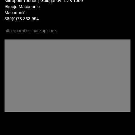
Mitropolit Teodosij Gologanov n. 28 1000
Skopje Macedonie
Macedonië
389(0)78.363.954
http://paratissimaskopje.mk