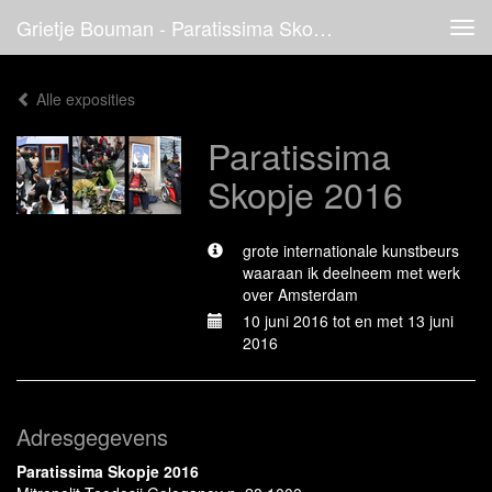
Grietje Bouman - Paratissima Skopje 2016
Tog
navi
Alle exposities
Paratissima
Skopje 2016
grote internationale kunstbeurs
waaraan ik deelneem met werk
over Amsterdam
10 juni 2016 tot en met 13 juni
2016
Adresgegevens
Paratissima Skopje 2016