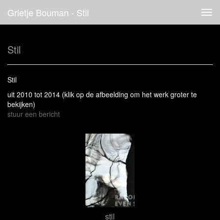
Grietje Bouman - Stil
Tog
navi
Stil
Stil
uit 2010 tot 2014
(klik op de afbeelding om het werk groter te
bekijken)
stuur een bericht
stil