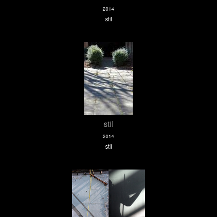
2014
stil
stil
2014
stil