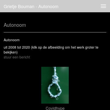
Grietje Bouman - Autonoom
Tog
navi
Autonoom
Autonoom
uit 2008 tot 2020
(klik op de afbeelding om het werk groter te
bekijken)
stuur een bericht
Covidhype