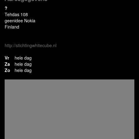
?
Tehdas 108
geenidee Nokia
Finland
http://stichtingwhitecube.nl
Vr
hele dag
Za
hele dag
Zo
hele dag