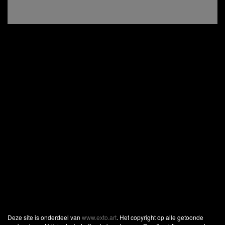
Deze site is onderdeel van
www.exto.art
. Het copyright op alle getoonde