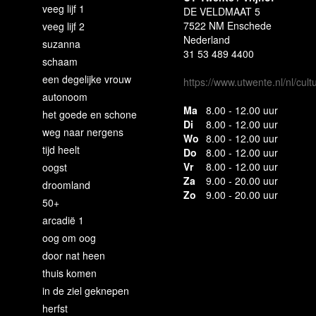
veeg lijf 1
DE VELDMAAT 5
7522 NM Enschede
veeg lijf 2
Nederland
suzanna
31 53 489 4400
schaam
een degelijke vrouw
https://www.utwente.nl/nl/cu
autonoom
Ma
8.00 - 12.00 uur
het goede en schone
Di
8.00 - 12.00 uur
weg naar nergens
Wo
8.00 - 12.00 uur
tijd heelt
Do
8.00 - 12.00 uur
Vr
8.00 - 12.00 uur
oogst
Za
9.00 - 20.00 uur
droomland
Zo
9.00 - 20.00 uur
50+
arcadië 1
oog om oog
door nat heen
thuis komen
in de ziel geknepen
herfst