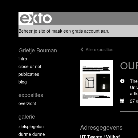
Beheer je site
of
maak een gratis account aan
.
Grietje Bouman
Alle exposities
intro
OU
close or not
publicaties
The 
blog
Univ
arti
exposities
27 a
overzicht
galerie
Adresgegevens
zielspiegelen
durme durme
UT Twente / Vrijhof