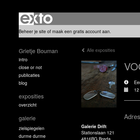
Beheer je site
of
maak een gratis account aan
.
Grietje Bouman
Alle exposities
intro
VO
close or not
publicaties
Ee
blog
12 
exposities
overzicht
Adre
galerie
Galerie Drift
zielspiegelen
Stationslaan 121
durme durme
4816BG Breda