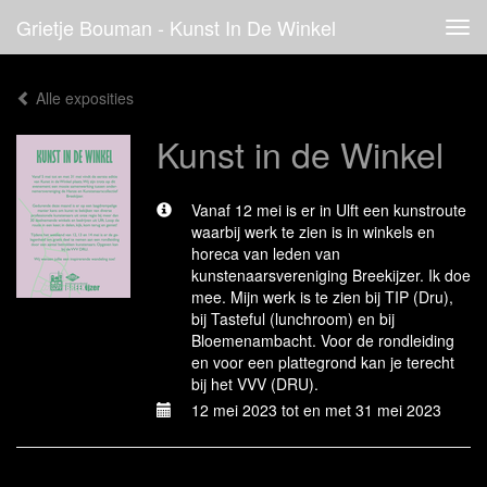
Grietje Bouman - Kunst In De Winkel
Tog
navi
Alle exposities
Kunst in de Winkel
Vanaf 12 mei is er in Ulft een kunstroute
waarbij werk te zien is in winkels en
horeca van leden van
kunstenaarsvereniging Breekijzer. Ik doe
mee. Mijn werk is te zien bij TIP (Dru),
bij Tasteful (lunchroom) en bij
Bloemenambacht. Voor de rondleiding
en voor een plattegrond kan je terecht
bij het VVV (DRU).
12 mei 2023 tot en met 31 mei 2023