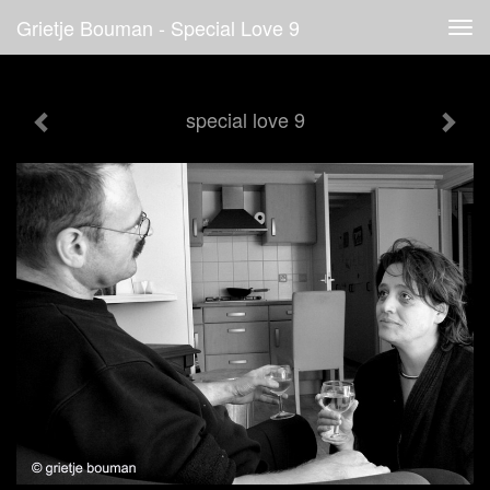
Grietje Bouman - Special Love 9
Tog
navi
special love 9