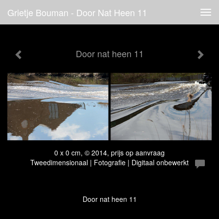
Grietje Bouman - Door Nat Heen 11
Tog
navi
Door nat heen 11
0 x 0 cm, © 2014, prijs op aanvraag
Tweedimensionaal | Fotografie | Digitaal onbewerkt
Door nat heen 11