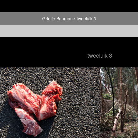
Grietje Bouman
tweeluik 3
tweeluik 3