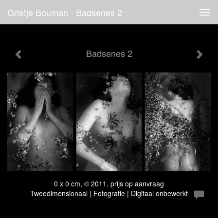
Grietje Bouman - Badsenes 2
Tog
navi
Badsenes 2
0 x 0 cm, © 2011, prijs op aanvraag
Tweedimensionaal | Fotografie | Digitaal onbewerkt