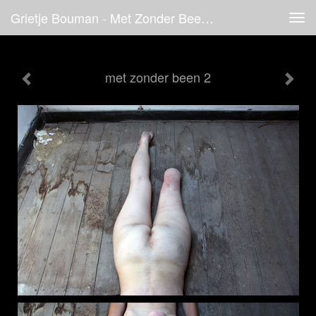
Grietje Bouman - Met Zonder Been 2
Tog
navi
met zonder been 2