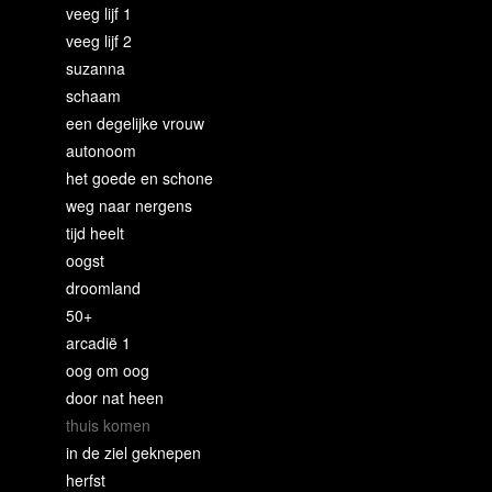
veeg lijf 1
veeg lijf 2
suzanna
schaam
een degelijke vrouw
autonoom
het goede en schone
weg naar nergens
tijd heelt
oogst
droomland
50+
arcadië 1
oog om oog
door nat heen
thuis komen
in de ziel geknepen
herfst