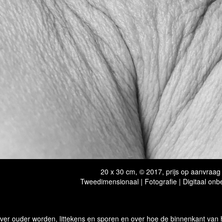
20 x 30 cm, © 2017, prijs op aanvraag
Tweedimensionaal | Fotografie | Digitaal onb
ver ouder worden, littekens en sporen en over hoe de binnenkant van h