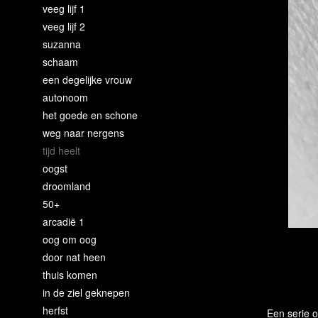
veeg lijf 1
veeg lijf 2
suzanna
schaam
een degelijke vrouw
autonoom
het goede en schone
weg naar nergens
tijd heelt
oogst
droomland
50+
arcadië 1
oog om oog
door nat heen
thuis komen
in de ziel geknepen
herfst
Een serie o