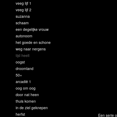
veeg lijf 1
veeg lijf 2
suzanna
schaam
een degelijke vrouw
autonoom
het goede en schone
weg naar nergens
tijd heelt
oogst
droomland
50+
arcadië 1
oog om oog
door nat heen
thuis komen
in de ziel geknepen
herfst
Een serie o