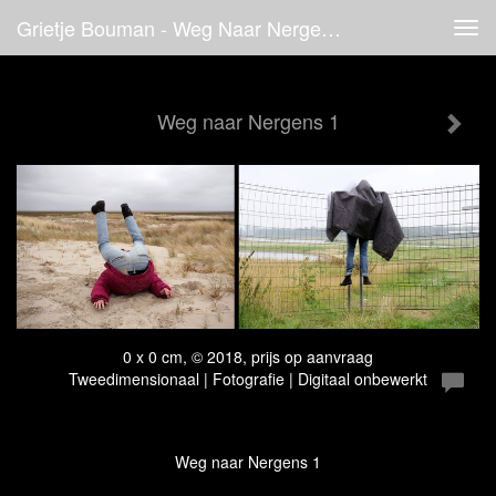
Grietje Bouman - Weg Naar Nergens 1
Tog
navi
Weg naar Nergens 1
0 x 0 cm, © 2018, prijs op aanvraag
Tweedimensionaal | Fotografie | Digitaal onbewerkt
Weg naar Nergens 1