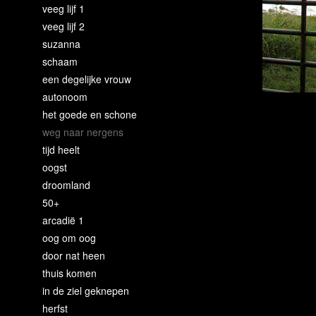
veeg lijf 1
veeg lijf 2
suzanna
schaam
een degelijke vrouw
autonoom
het goede en schone
weg naar nergens
tijd heelt
oogst
droomland
50+
arcadië 1
oog om oog
door nat heen
thuis komen
in de ziel geknepen
herfst