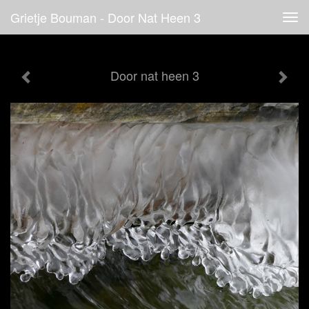
Grietje Bouman - Door Nat Heen 3
Tog
navi
Door nat heen 3