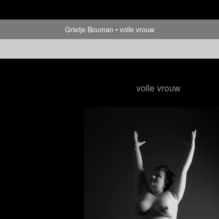
Grietje Bouman
volle vrouw
volle vrouw