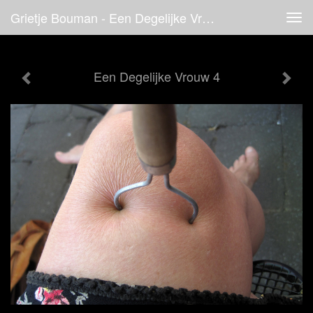
Grietje Bouman - Een Degelijke Vrouw 4
Tog
navi
Een Degelijke Vrouw 4