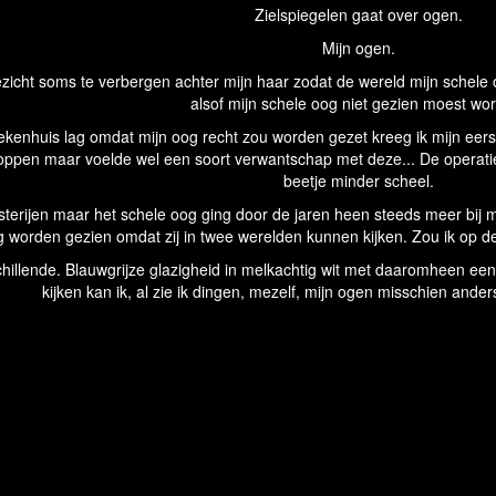
Zielspiegelen gaat over ogen.
Mijn ogen.
zicht soms te verbergen achter mijn haar zodat de wereld mijn schele oo
alsof mijn schele oog niet gezien moest wo
t ziekenhuis lag omdat mijn oog recht zou worden gezet kreeg ik mijn e
 poppen maar voelde wel een soort verwantschap met deze... De operatie
beetje minder scheel.
esterijen maar het schele oog ging door de jaren heen steeds meer bij m
lig worden gezien omdat zij in twee werelden kunnen kijken. Zou ik op d
chillende. Blauwgrijze glazigheid in melkachtig wit met daaromheen e
kijken kan ik, al zie ik dingen, mezelf, mijn ogen misschien an