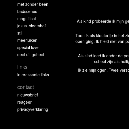
met zonder been
badscenes
magnificat
Als kind probeerde ik mijn ge
jezus' bloemhof
stil
Toen ik als kleutertje in he
meerluiken
open ging. Ik hield niet van
special love
deel uit geheel
Als kind leed ik onder de p
scheel zijn als hei
links
Ik zie mijn ogen. Twee vers
interessante links
contact
nieuwsbrief
reageer
privacyverklaring