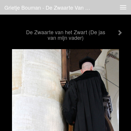
Grietje Bouman - De Zwaarte Van Het Zwart (De Jas Van Mijn Vader)
Tog
navi
De Zwaarte van het Zwart (De jas
van mijn vader)